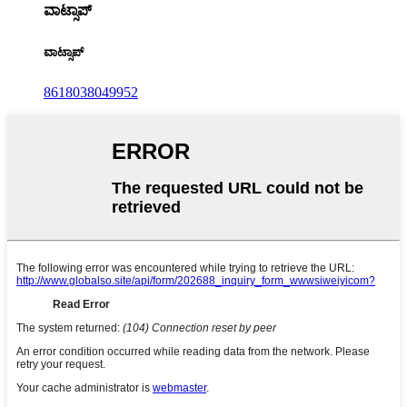
ವಾಟ್ಸಾಪ್
ವಾಟ್ಸಾಪ್
8618038049952