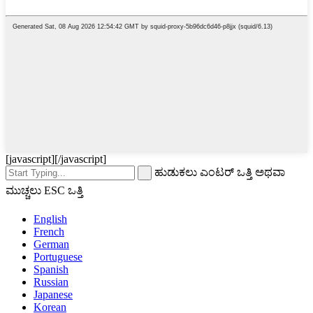
[javascript]
[/javascript]
ಹುಡುಕಲು ಎಂಟರ್ ಒತ್ತಿ ಅಥವಾ
ಮುಚ್ಚಲು ESC ಒತ್ತಿ
English
French
German
Portuguese
Spanish
Russian
Japanese
Korean