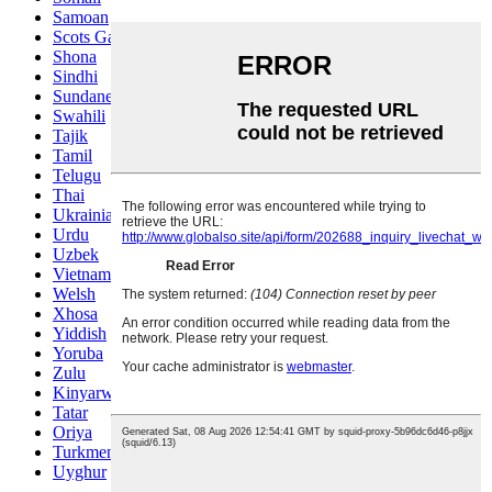
Samoan
Scots Gaelic
Shona
Sindhi
Sundanese
Swahili
Tajik
Tamil
Telugu
Thai
Ukrainian
Urdu
Uzbek
Vietnamese
Welsh
Xhosa
Yiddish
Yoruba
Zulu
Kinyarwanda
Tatar
Oriya
Turkmen
Uyghur