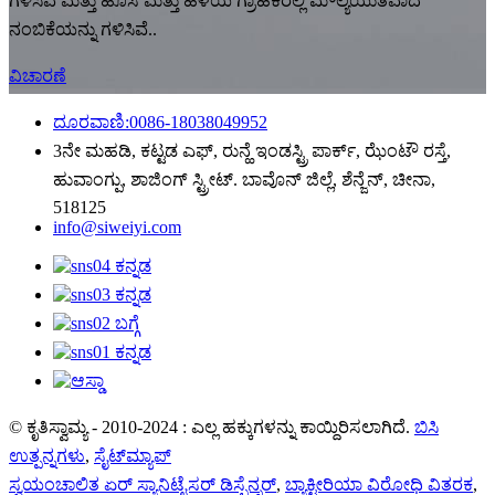
ಗಳಿಸಿವೆ ಮತ್ತು ಹೊಸ ಮತ್ತು ಹಳೆಯ ಗ್ರಾಹಕರಲ್ಲಿ ಮೌಲ್ಯಯುತವಾದ
ನಂಬಿಕೆಯನ್ನು ಗಳಿಸಿವೆ..
ವಿಚಾರಣೆ
ದೂರವಾಣಿ:0086-18038049952
3ನೇ ಮಹಡಿ, ಕಟ್ಟಡ ಎಫ್, ರುನ್ಹೆ ಇಂಡಸ್ಟ್ರಿ ಪಾರ್ಕ್, ಝೆಂಟೌ ರಸ್ತೆ,
ಹುವಾಂಗ್ಪು, ಶಾಜಿಂಗ್ ಸ್ಟ್ರೀಟ್. ಬಾವೊನ್ ಜಿಲ್ಲೆ, ಶೆನ್ಜೆನ್, ಚೀನಾ,
518125
info@siweiyi.com
© ಕೃತಿಸ್ವಾಮ್ಯ - 2010-2024 : ಎಲ್ಲ ಹಕ್ಕುಗಳನ್ನು ಕಾಯ್ದಿರಿಸಲಾಗಿದೆ.
ಬಿಸಿ
ಉತ್ಪನ್ನಗಳು
,
ಸೈಟ್‌ಮ್ಯಾಪ್
ಸ್ವಯಂಚಾಲಿತ ಏರ್ ಸ್ಯಾನಿಟೈಸರ್ ಡಿಸ್ಪೆನ್ಸರ್
,
ಬ್ಯಾಕ್ಟೀರಿಯಾ ವಿರೋಧಿ ವಿತರಕ
,